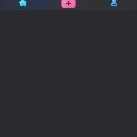
mysql禁用GTID
碎片收集
2个月前
9
Umi-OCR 的 Docker安装
网站源码
2个月前
15
ug12安装加工模板
付费资源
2.99
碎片收集
￥
3个月前
6
ug12点击拉伸出现C++报错
碎片收集