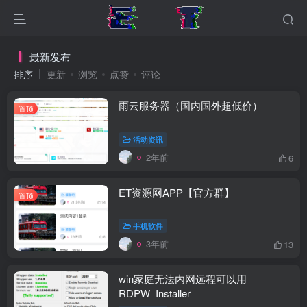
最新发布
排序
更新
浏览
点赞
评论
雨云服务器（国内国外超低价）
置顶
活动资讯
2年前
6
ET资源网APP【官方群】
置顶
手机软件
3年前
13
win家庭无法内网远程可以用
RDPW_Installer