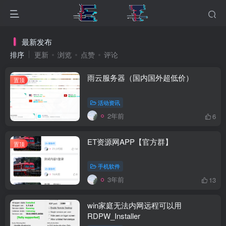
最新发布
排序
更新
浏览
点赞
评论
雨云服务器（国内国外超低价）
置顶
活动资讯
2年前
6
ET资源网APP【官方群】
置顶
手机软件
3年前
13
win家庭无法内网远程可以用
RDPW_Installer