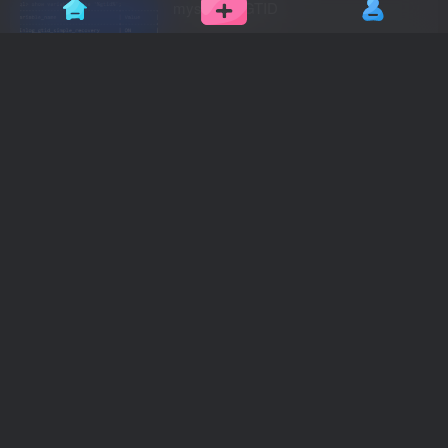
mysql禁用GTID
碎片收集
2个月前
9
Umi-OCR 的 Docker安装
网站源码
2个月前
15
ug12安装加工模板
付费资源
2.99
碎片收集
￥
3个月前
6
ug12点击拉伸出现C++报错
碎片收集