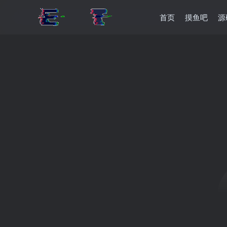
首页
摸鱼吧
源