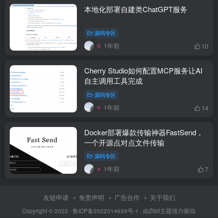
本地化部署自建类ChatGPT服务
源码专区
1年前
10
Cherry Studio如何配置MCP服务让AI
自主调用工具完成
源码专区
1年前
14
Docker部署爆款传输神器FastSend，
一个开源点对点文件传输
源码专区
1年前
7
友链申请
免责声明
广告合作
关于我们
Copyright © 2022 ·
鲁ICP备2022014659号-1
· 由
Zibll主题
强力驱动.