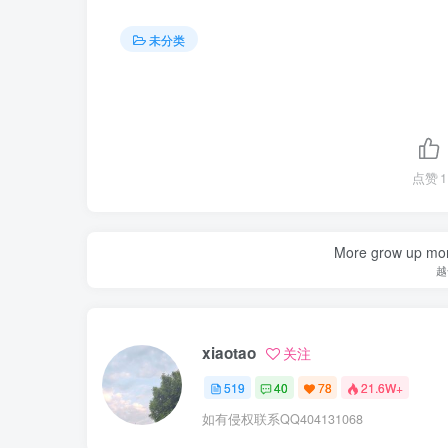
未分类
点赞
1
More grow up mor
越
xiaotao
关注
519
40
78
21.6W+
如有侵权联系QQ404131068