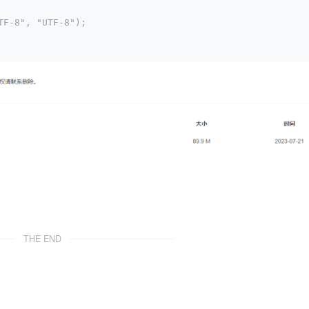
TF-8", "UTF-8");
THE END