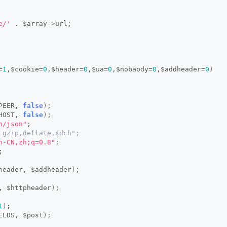
e/'
 . $array-
>
url;
=
1
,$cookie=
0
,$header=
0
,$ua=
0
,$nobaody=
0
,$addheader=
0
)
PEER, 
false
)
;
HOST, 
false
)
;
n/json"
;
 gzip,deflate,sdch";
h-CN,zh;q=0.8"
;
;
header, $addheader
)
;
, $httpheader
)
;
1
)
;
ELDS, $post
)
;