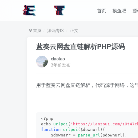
首页
摸鱼吧
源
首页
源码专区
正文
蓝奏云网盘直链解析PHP源码
xiaotao
3年前发布
用于蓝奏云网盘直链解析，代码源于网络，这
<
?php
echo 
urlpoi
(
'https://lanzoui.com/i9t47c
function
urlpoi
(
$downurl
){
    $downarr = 
parse_url
(
$downurl
)
;