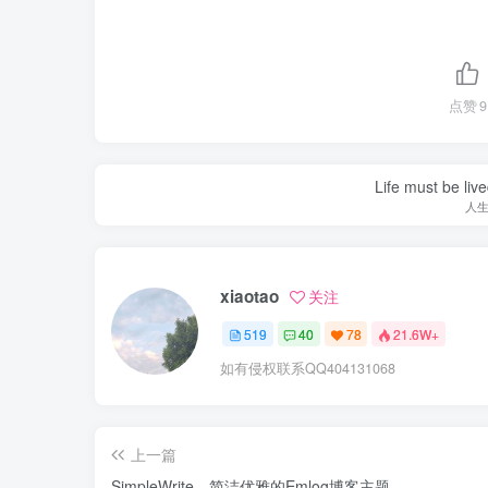
点赞
9
Life must be liv
人
xiaotao
关注
519
40
78
21.6W+
如有侵权联系QQ404131068
上一篇
SimpleWrite—简洁优雅的Emlog博客主题