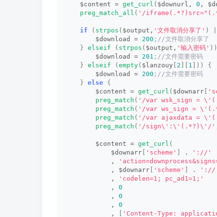
    $content = 
get_curl
(
$downurl, 
0
, $d
preg_match_all
(
'/iframe(.*?)src="(.
if
(
strpos
(
$output,
'文件取消分享了'
)
|
        $download = 
200
;//文件取消分享了
}
elseif
(
strpos
(
$output,
'输入密码'
)
        $download = 
201
;//文件需要密码
}
elseif
(
empty
(
$lanzouy
[
2
][
1
]))
{
        $download = 
200
;//文件需要密码
}
else
{
        $content = 
get_curl
(
$downarr
[
's
preg_match
(
'/var wsk_sign = \'(
preg_match
(
'/var ws_sign = \'(.
preg_match
(
'/var ajaxdata = \'(
preg_match
(
'/sign\':\'(.*?)\'/'
        $content = 
get_curl
(
            $downarr
[
'scheme'
]
 . 
'://'
 
            , 
'action=downprocess&signs
            , $downarr
[
'scheme'
]
 . 
'://
            , 
'codelen=1; pc_ad1=1;'
            , 
0
            , 
0
            , 
0
            , 
[
'Content-Type: applicati