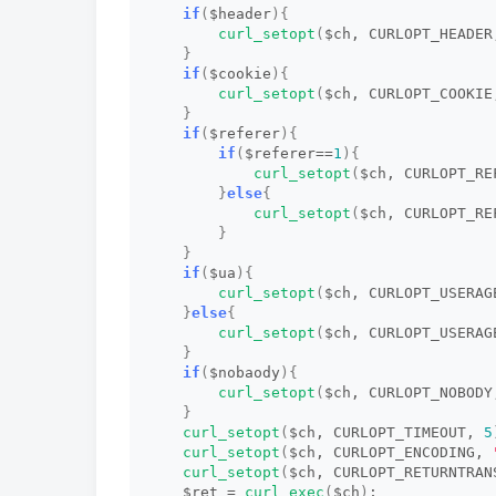
if
(
$header
){
curl_setopt
(
$ch, CURLOPT_HEADER
}
if
(
$cookie
){
curl_setopt
(
$ch, CURLOPT_COOKIE
}
if
(
$referer
){
if
(
$referer==
1
){
curl_setopt
(
$ch, CURLOPT_RE
}
else
{
curl_setopt
(
$ch, CURLOPT_RE
}
}
if
(
$ua
){
curl_setopt
(
$ch, CURLOPT_USERAG
}
else
{
curl_setopt
(
$ch, CURLOPT_USERAG
}
if
(
$nobaody
){
curl_setopt
(
$ch, CURLOPT_NOBODY
}
curl_setopt
(
$ch, CURLOPT_TIMEOUT, 
5
curl_setopt
(
$ch, CURLOPT_ENCODING, 
curl_setopt
(
$ch, CURLOPT_RETURNTRAN
    $ret = 
curl_exec
(
$ch
)
;