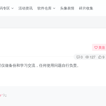
码专区
活动资讯
软件仓库
头像表情
碎片收集
关注
0
127
9
里仅做备份和学习交流，任何使用问题自行负责。
b'
)
;