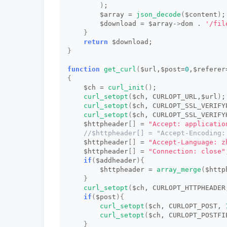
)
;
        $array = 
json_decode
(
$content
)
;
        $download = $array-
>
dom . 
'/fil
}
return
 $download;
}
function
get_curl
(
$url,$post=
0
,$referer
{
    $ch = 
curl_init
()
;
curl_setopt
(
$ch, CURLOPT_URL,$url
)
;
curl_setopt
(
$ch, CURLOPT_SSL_VERIFY
curl_setopt
(
$ch, CURLOPT_SSL_VERIFY
    $httpheader
[]
 = 
"Accept: applicatio
 //$httpheader[] = "Accept-Encoding:
    $httpheader
[]
 = 
"Accept-Language: z
    $httpheader
[]
 = 
"Connection: close"
if
(
$addheader
){
        $httpheader = 
array_merge
(
$http
}
curl_setopt
(
$ch, CURLOPT_HTTPHEADER
if
(
$post
){
curl_setopt
(
$ch, CURLOPT_POST, 
curl_setopt
(
$ch, CURLOPT_POSTFI
}