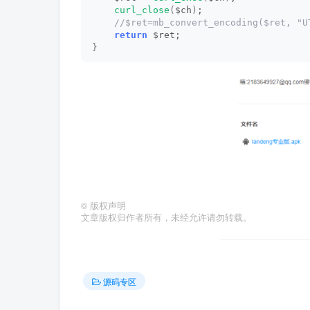
curl_close
(
$ch
)
;
 //$ret=mb_convert_encoding($ret, "U
return
 $ret;
}
©
版权声明
文章版权归作者所有，未经允许请勿转载。
源码专区