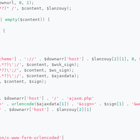
ownurl, 
0
, 
1
)
;
*?)" /'
, $content, $lanzouy
)
;
|
empty
(
$content
))
{
)
{
cheme'
]
 . 
'://'
 . $downarr
[
'host'
]
 . $lanzouy
[
2
][
1
]
, 
0
, 
.*?)\';/'
, $content, $wsk_sign
)
;
*?)\';/'
, $content, $ws_sign
)
;
.*?)\';/'
, $content, $ajaxdata
)
;
, $content, $sign
)
;
. $downarr
[
'host'
]
 . 
'/'
 . 
'ajaxm.php'
='
 . 
urlencode
(
$ajaxdata
[
1
])
 . 
'&sign='
 . $sign
[
1
]
 . 
'&w
'
 . $downarr
[
'host'
]
 . $lanzouy
[
2
][
1
]
on/x-www-form-urlencoded'
]