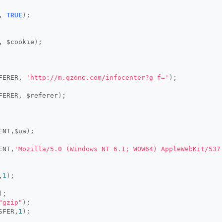
, 
TRUE
)
;
, $cookie
)
;
FERER, 
'http://m.qzone.com/infocenter?g_f='
)
;
FERER, $referer
)
;
ENT,$ua
)
;
ENT,
'Mozilla/5.0 (Windows NT 6.1; WOW64) AppleWebKit/537
,
1
)
;
)
;
"gzip"
)
;
SFER,
1
)
;