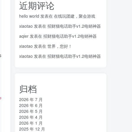
近期评论
hello world
发表在
在线玩团建，聚会游戏
xiaotao
发表在
招财猫电话助手v1.2电销神器
aqier
发表在
招财猫电话助手v1.2电销神器
xiaotao
发表在
世界，您好！
xiaotao
发表在
招财猫电话助手v1.2电销神器
$downurl, 
'codelen=1; pc_ad1=1;'
, 
1
)
;
归档
ebsign='
 . $ws_sign
[
1
]
 . 
'&websignkey='
 . $wsk_sign
[
1
]
 .
2026 年 7 月
2026 年 6 月
2026 年 5 月
2026 年 4 月
2026 年 1 月
2025 年 12 月