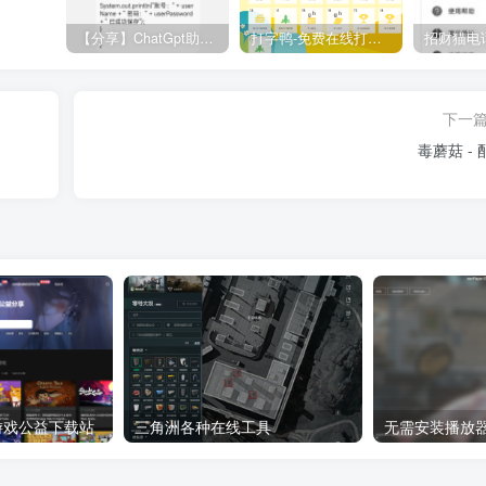
【分享】ChatGpt助手v1.24免注册直接使用
打字鸭-免费在线打字练习平台
下一
毒蘑菇 - 
8：游戏公益下载站
三角洲各种在线工具
无需安装播放