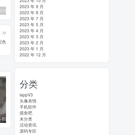
2023 年 10 月
2023 年 9 月
招财猫电话助手v1.2电销神器
在线cs摸鱼神器
ET助手1.42
S
2023 年 8 月
2023 年 7 月
2023 年 5 月
2023 年 4 月
篇
2023 年 3 月
配色
2023 年 2 月
2023 年 1 月
2022 年 12 月
分类
iappV3
头像表情
手机软件
摸鱼吧
器在线播放
电话助手使用教程
txt 在线阅读
未分类
活动资讯
源码专区