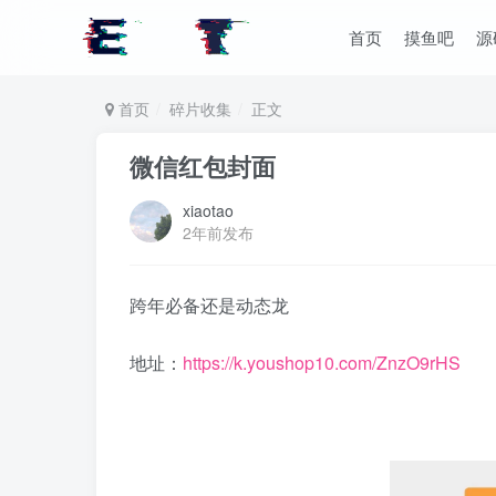
首页
摸鱼吧
源
首页
碎片收集
正文
微信红包封面
xiaotao
2年前发布
跨年必备还是动态龙
地址：
https://k.youshop10.com/ZnzO9rHS