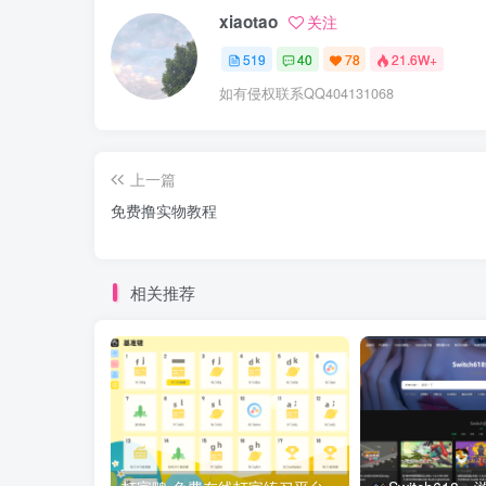
xiaotao
关注
519
40
78
21.6W+
如有侵权联系QQ404131068
上一篇
免费撸实物教程
相关推荐