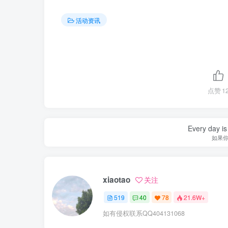
活动资讯
点赞
1
Every day is 
如果
xiaotao
关注
519
40
78
21.6W+
如有侵权联系QQ404131068