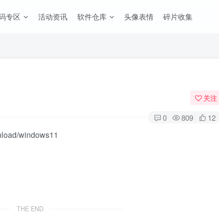
码专区
活动资讯
软件仓库
头像表情
碎片收集
关注
0
809
12
wnload/windows11
THE END