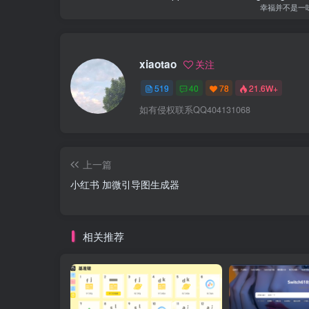
幸福并不是一
xiaotao
关注
519
40
78
21.6W+
如有侵权联系QQ404131068
上一篇
小红书 加微引导图生成器
相关推荐