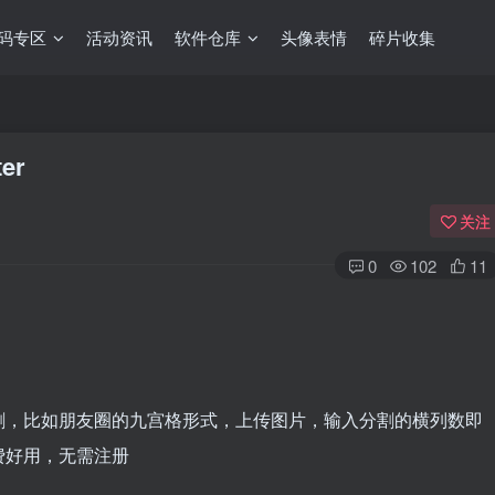
码专区
活动资讯
软件仓库
头像表情
碎片收集
er
关注
0
102
11
割，比如朋友圈的九宫格形式，上传图片，输入分割的横列数即
费好用，无需注册