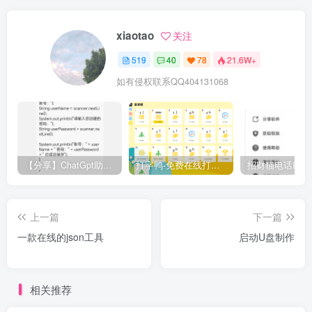
xiaotao
关注
519
40
78
21.6W+
如有侵权联系QQ404131068
【分享】ChatGpt助手v1.24免注册直接使用
打字鸭-免费在线打字练习平台
上一篇
下一篇
一款在线的json工具
启动U盘制作
相关推荐