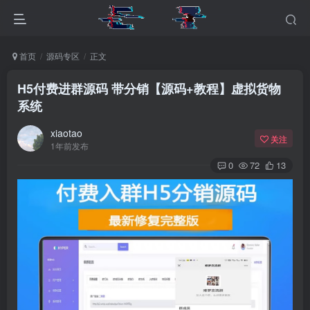
首页
源码专区
正文
H5付费进群源码 带分销【源码+教程】虚拟货物
系统
xiaotao
关注
1年前发布
0
72
13