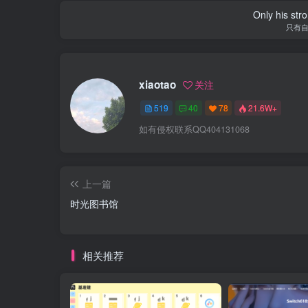
Only his str
只有
xiaotao
关注
519
40
78
21.6W+
如有侵权联系QQ404131068
上一篇
时光图书馆
相关推荐