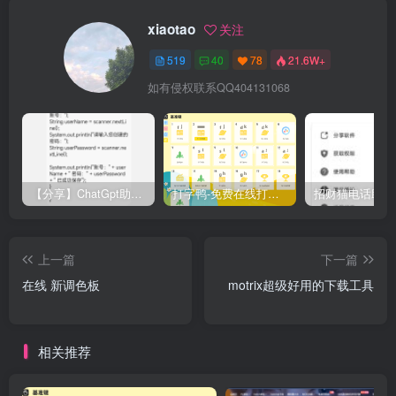
xiaotao
关注
519
40
78
21.6W+
如有侵权联系QQ404131068
【分享】ChatGpt助手v1.24免注册直接使用
打字鸭-免费在线打字练习平台
上一篇
下一篇
在线 新调色板
motrix超级好用的下载工具
相关推荐