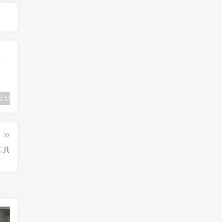
招财猫电话助手v1.2电销神器
在线cs摸鱼神器
ET助手1.42
S
篇
工具