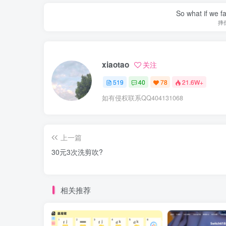
So what if we fa
摔
xiaotao
关注
519
40
78
21.6W+
如有侵权联系QQ404131068
上一篇
30元3次洗剪吹?
相关推荐