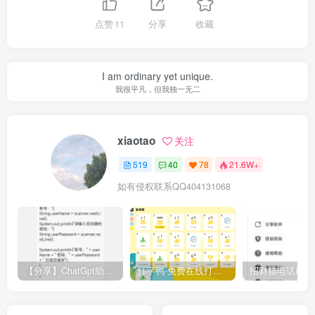
点赞
11
分享
收藏
I am ordinary yet unique.
我很平凡，但我独一无二
xiaotao
关注
519
40
78
21.6W+
如有侵权联系QQ404131068
【分享】ChatGpt助手v1.24免注册直接使用
打字鸭-免费在线打字练习平台