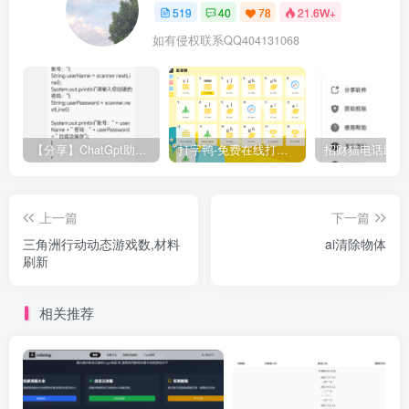
519
40
78
21.6W+
如有侵权联系QQ404131068
【分享】ChatGpt助手v1.24免注册直接使用
打字鸭-免费在线打字练习平台
上一篇
下一篇
三角洲行动动态游戏数,材料
ai清除物体
刷新
相关推荐