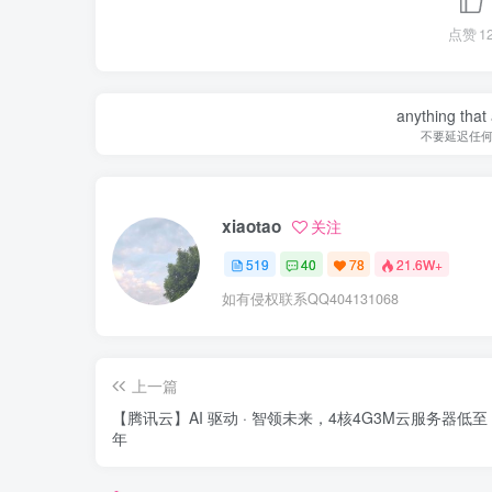
点赞
1
anything that 
不要延迟任
xiaotao
关注
519
40
78
21.6W+
如有侵权联系QQ404131068
上一篇
【腾讯云】AI 驱动 · 智领未来，4核4G3M云服务器低至 
年